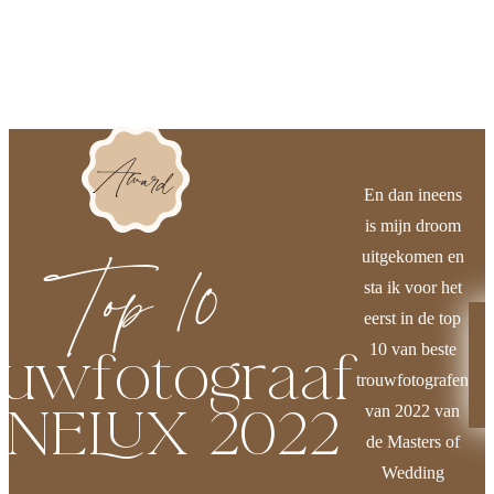
En dan ineens
is mijn droom
Top 10
uitgekomen en
sta ik voor het
eerst in de top
10 van beste
ouwfotograaf
trouwfotografen
NELUX 2022
van 2022 van
de Masters of
Wedding