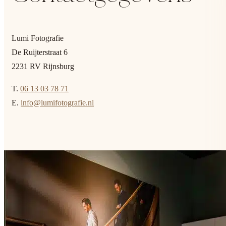
Lumi Fotografie
De Ruijterstraat 6
2231 RV Rijnsburg
T.
06 13 03 78 71
E.
info@lumifotografie.nl