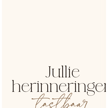
Jullie
herinneringe
tastbaar